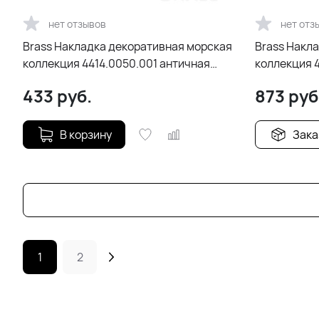
нет отзывов
нет отз
Brass Накладка декоративная морская
Brass Накл
коллекция 4414.0050.001 античная
коллекция 4
бронза
бронза
433
руб.
873
руб
В корзину
Зака
1
2