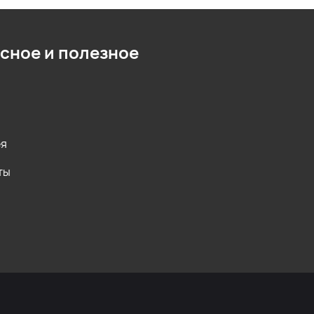
сное и полезное
ея
ты