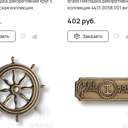
дка декоративная круг с
Brass Накладка декоративн
ская коллекция
коллекция 4413.0058.001 а
01 античная бронза
бронза
.
402
руб.
зать
Заказать