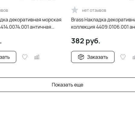
ывов
нет отзывов
адка декоративная морская
Brass Накладка декоративн
414.0074.001 античная
коллекция 4409.0106.001 а
бронза
.
382
руб.
зать
Заказать
Показать еще