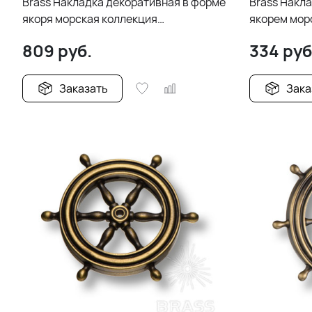
Brass Накладка декоративная в форме
Brass Накла
якоря морская коллекция
якорем мор
4424.0132.002 старая бронза
4577.0072.0
809
руб.
334
руб
Заказать
Зака