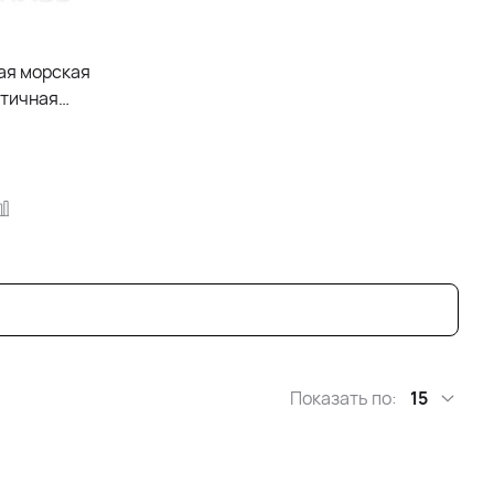
ая морская
нтичная
Показать по:
15