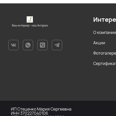
Интере
Ваш интерьер - наш Антураж
О компании
Акции
Фотогалер
Сертифика
ИП Стеценко Мария Сергеевна
ИНН 370227040106